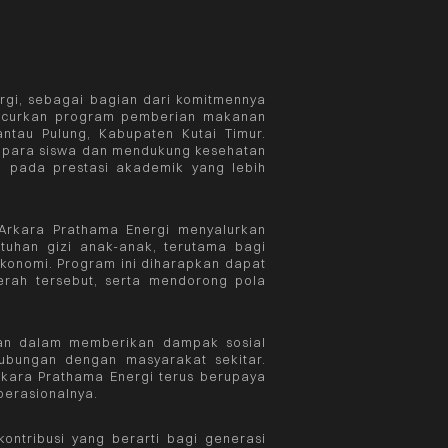
rgi, sebagai bagian dari komitmennya
uncurkan program pemberian makanan
ntau Pulung, Kabupaten Kutai Timur.
gi para siswa dan mendukung kesehatan
i pada prestasi akademik yang lebih
Arkara Prathama Energi menyalurkan
tuhan gizi anak-anak, terutama bagi
konomi. Program ini diharapkan dapat
erah tersebut, serta mendorong pola
an dalam memberikan dampak sosial
hubungan dengan masyarakat sekitar.
rkara Prathama Energi terus berupaya
perasionalnya.
ontribusi yang berarti bagi generasi