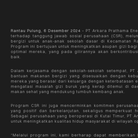
Rantau Pulung, 6 Desember 2024
– PT Arkara Prathama Ene
terhadap tanggung jawab sosial perusahaan (CSR), mel
bergizi untuk anak-anak sekolah dasar di Kecamatan Ra
Program ini bertujuan untuk meningkatkan asupan gizi ba
optimal mereka, yang pada gilirannya akan berkontribus
baik.
Dalam kerjasama dengan sekolah-sekolah setempat, PT 
bantuan makanan bergizi yang disesuaikan dengan kebu
mereka yang berasal dari keluarga dengan keterbatasan e
mengatasi masalah gizi buruk yang kerap ditemui di da
makan sehat yang mendukung tumbuh kembang anak.
Program CSR ini juga mencerminkan komitmen perusaha
yang positif dan berkelanjutan, sekaligus memperkuat 
Sebagai perusahaan yang beroperasi di Kutai Timur, PT A
untuk meningkatkan kualitas hidup masyarakat di wilayah o
“Melalui program ini, kami berharap dapat memberikan k